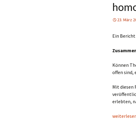
homos
23. März 2
Ein Bericht
Zusammen
Können The
offen sind,
Mit diesen 
veröffentli
erlebten, n
Neue Studi
weiterlese