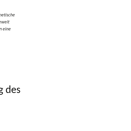
netische
eweit
n eine
g des