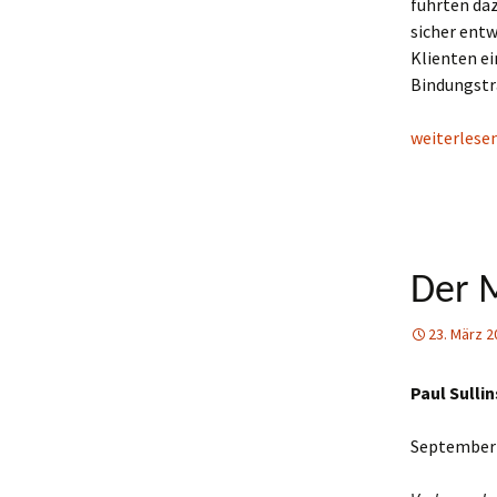
führten daz
sicher entw
Klienten e
Bindungstra
Scham und 
weiterlese
Der M
23. März 2
Paul Sullin
September