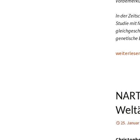
Vorbemerk
In der Zeits
Studie mit 
gleichgesch
genetische 
Der Mythos
weiterlese
NART
Welt
25. Januar
Christophe