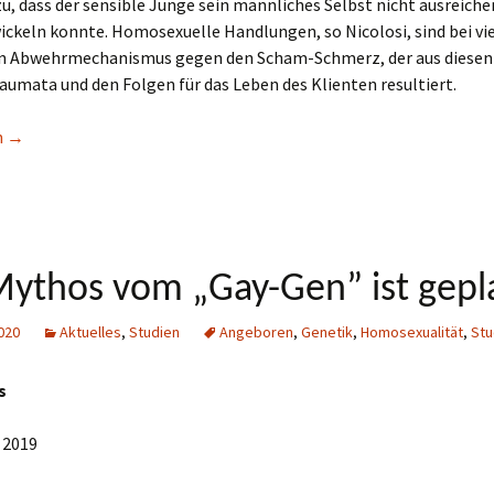
u, dass der sensible Junge sein männliches Selbst nicht ausreich
ickeln konnte. Homosexuelle Handlungen, so Nicolosi, sind bei vie
in Abwehrmechanismus gegen den Scham-Schmerz, der aus diesen
umata und den Folgen für das Leben des Klienten resultiert.
Bindungsverlust
n
→
ythos vom „Gay-Gen” ist gepl
020
Aktuelles
,
Studien
Angeboren
,
Genetik
,
Homosexualität
,
Stu
s
 2019