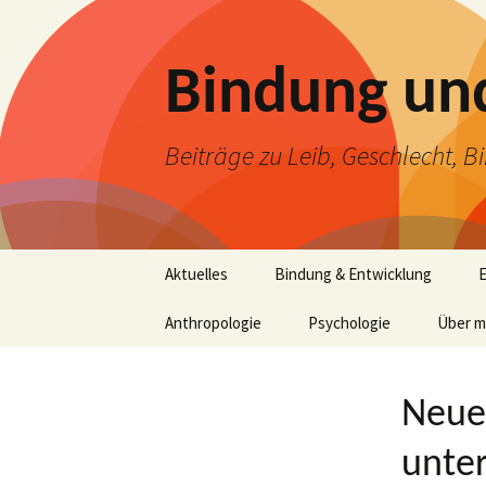
Bindung und
Beiträge zu Leib, Geschlecht, 
Zum
Aktuelles
Bindung & Entwicklung
E
Inhalt
springen
Anthropologie
Psychologie
Über m
Neue 
unte