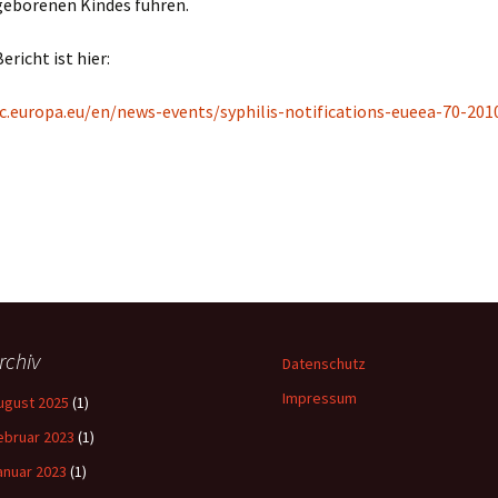
geborenen Kindes führen.
ericht ist hier:
dc.europa.eu/en/news-events/syphilis-notifications-eueea-70-201
rchiv
Datenschutz
Impressum
ugust 2025
(1)
ebruar 2023
(1)
anuar 2023
(1)