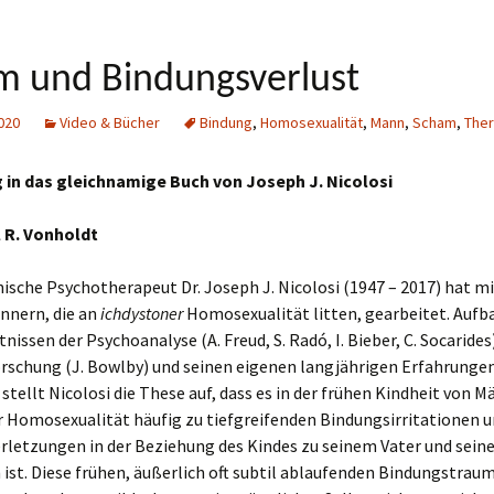
m und Bindungsverlust
020
Video & Bücher
Bindung
,
Homosexualität
,
Mann
,
Scham
,
Ther
 in das gleichnamige Buch von Joseph J. Nicolosi
l R. Vonholdt
nische Psychotherapeut Dr. Joseph J. Nicolosi (1947 – 2017) hat mi
nnern, die an
ichdystoner
Homosexualität litten, gearbeitet. Aufb
nissen der Psychoanalyse (A. Freud, S. Radó, I. Bieber, C. Socarides)
rschung (J. Bowlby) und seinen eigenen langjährigen Erfahrungen
stellt Nicolosi die These auf, dass es in der frühen Kindheit von 
r Homosexualität häufig zu tiefgreifenden Bindungsirritationen 
rletzungen in der Beziehung des Kindes zu seinem Vater und sein
st. Diese frühen, äußerlich oft subtil ablaufenden Bindungstrau