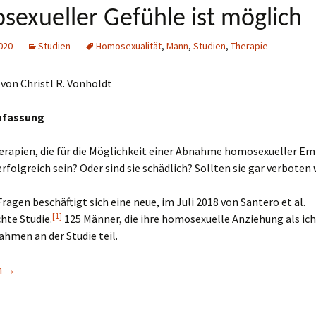
exueller Gefühle ist möglich
020
Studien
Homosexualität
,
Mann
,
Studien
,
Therapie
 von Christl R. Vonholdt
fassung
rapien, die für die Möglichkeit einer Abnahme homosexueller E
 erfolgreich sein? Oder sind sie schädlich? Sollten sie gar verboten
Fragen beschäftigt sich eine neue, im Juli 2018 von Santero et al.
[1]
chte Studie.
125 Männer, die ihre homosexuelle Anziehung als ic
ahmen an der Studie teil.
e belegt: Therapeutisch unterstützte Abnahme ich-dystoner homo
n
→