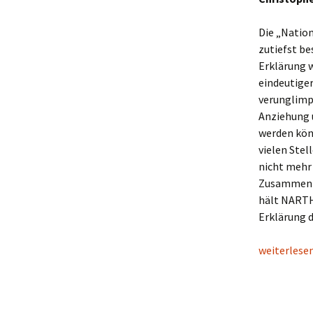
Die „Natio
zutiefst be
Erklärung w
eindeutige
verunglimp
Anziehung 
werden kön
vielen Stel
nicht mehr 
Zusammenha
hält NARTH 
Erklärung 
NARTH-Stel
weiterlese