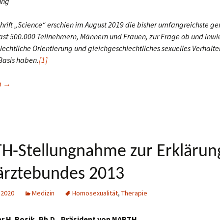
ung
chrift „Science“ erschien im August 2019 die bisher umfangreichste ge
fast 500.000 Teilnehmern, Männern und Frauen, zur Frage ob und inwi
lechtliche Orientierung und gleichgeschlechtliches sexuelles Verhalte
Basis haben.
[1]
 vom „Gay-Gen” ist geplatzt
n
→
H-Stellungnahme zur Erklärun
ärztebundes 2013
 2020
Medizin
Homosexualität
,
Therapie
r H. Rosik, Ph.D., Präsident von NARTH