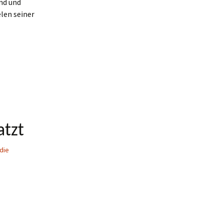
end und
len seiner
atzt
die