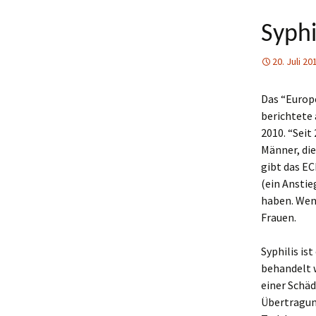
Syphi
20. Juli 20
Das “Europ
berichtete 
2010. “Seit
Männer, die
gibt das EC
(ein Anstie
haben. Weni
Frauen.
Syphilis is
behandelt 
einer Schäd
Übertragun