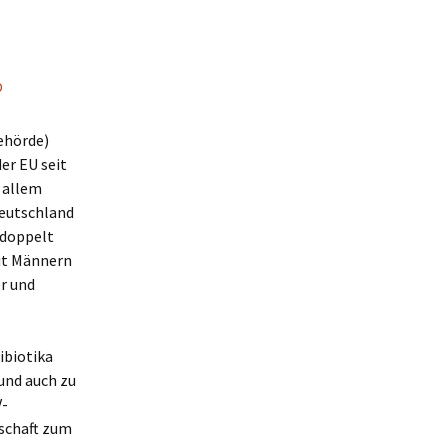
D
ehörde)
er EU seit
r allem
Deutschland
rdoppelt
mit Männern
r und
ibiotika
und auch zu
V-
schaft zum