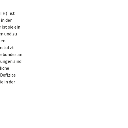
1
RTH)
ist
in der
ist sie ein
en und zu
len
rstützt
tebundes an
rungen sind
liche
Defizite
e in der