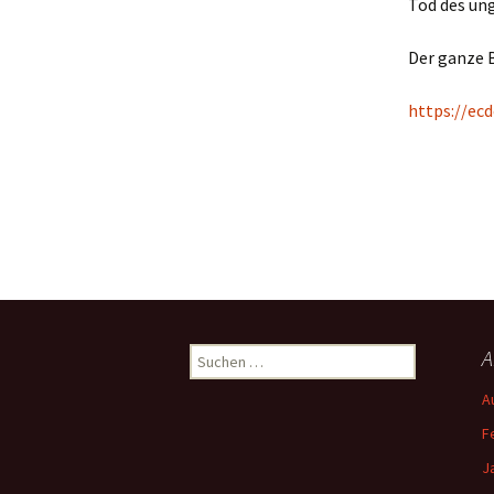
Tod des un
Der ganze B
https://ec
Suchen
A
nach:
A
F
J