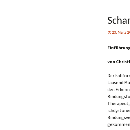
Scha
23. März 2
Einführung
von Christ
Der kalifor
tausend Mä
den Erkennt
Bindungsfo
Therapeut, 
ichdystone
Bindungsve
gekommen i