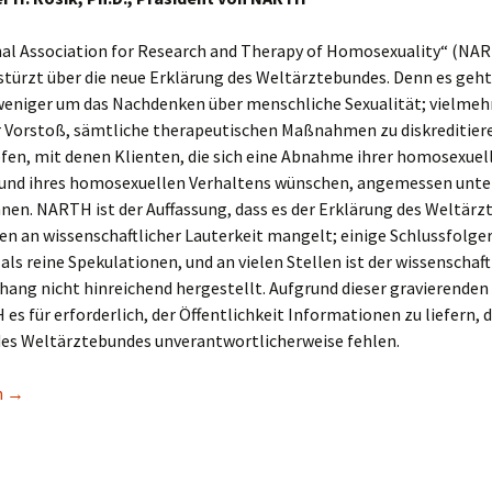
nal Association for Research and Therapy of Homosexuality“ (NA
stürzt über die neue Erklärung des Weltärztebundes. Denn es geht 
eniger um das Nachdenken über menschliche Sexualität; vielmehr 
r Vorstoß, sämtliche therapeutischen Maßnahmen zu diskreditier
fen, mit denen Klienten, die sich eine Abnahme ihrer homosexuel
und ihres homosexuellen Verhaltens wünschen, angemessen unte
nen. NARTH ist der Auffassung, dass es der Erklärung des Weltärz
len an wissenschaftlicher Lauterkeit mangelt; einige Schlussfolge
als reine Spekulationen, und an vielen Stellen ist der wissenschaft
ng nicht hinreichend hergestellt. Aufgrund dieser gravierenden 
es für erforderlich, der Öffentlichkeit Informationen zu liefern, di
des Weltärztebundes unverantwortlicherweise fehlen.
lungnahme zur Erklärung des Weltärztebundes 2013
n
→