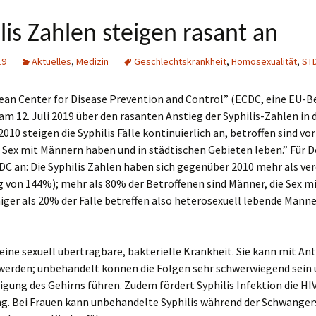
lis Zahlen steigen rasant an
19
Aktuelles
,
Medizin
Geschlechtskrankheit
,
Homosexualität
,
ST
ean Center for Disease Prevention and Control” (ECDC, eine EU-B
am 12. Juli 2019 über den rasanten Anstieg der Syphilis-Zahlen in d
 2010 steigen die Syphilis Fälle kontinuierlich an, betroffen sind vo
 Sex mit Männern haben und in städtischen Gebieten leben.” Für 
DC an: Die Syphilis Zahlen haben sich gegenüber 2010 mehr als ve
g von 144%); mehr als 80% der Betroffenen sind Männer, die Sex 
ger als 20% der Fälle betreffen also heterosexuell lebende Männe
t eine sexuell übertragbare, bakterielle Krankheit. Sie kann mit Ant
werden; unbehandelt können die Folgen sehr schwerwiegend sein 
igung des Gehirns führen. Zudem fördert Syphilis Infektion die HI
g. Bei Frauen kann unbehandelte Syphilis während der Schwanger