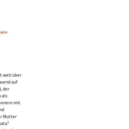
apie
t weit über
auend auf
, der
 als
Männern mit
und
er Mutter
1
mata