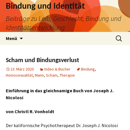
Bindung und Identität
Beiträge zu Leib, Geschlecht, Bindung und
Identitätsentwicklung
Zum
Suchen
Menü
Inhalt
nach:
springen
Scham und Bindungsverlust
23. März 2020
Video & Bücher
Bindung
,
Homosexualität
,
Mann
,
Scham
,
Therapie
Einführung in das gleichnamige Buch von Joseph J.
Nicolosi
von Christl R. Vonholdt
Der kalifornische Psychotherapeut Dr. Joseph J. Nicolosi