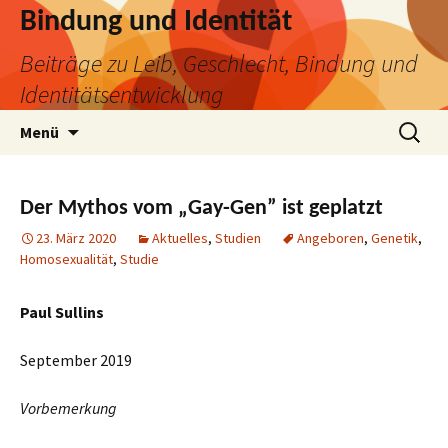
Bindung und Identität
Beiträge zu Leib, Geschlecht, Bindung und
Identitätsentwicklung
Zum
Suchen
Menü
Inhalt
nach:
springen
Der Mythos vom „Gay-Gen” ist geplatzt
23. März 2020
Aktuelles
,
Studien
Angeboren
,
Genetik
,
Homosexualität
,
Studie
Paul Sullins
September 2019
Vorbemerkung