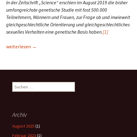
In der Zeitschrift „Science“ erschien im August 2019 die bisher
umfangreichste genetische Studie mit fast 500.000
Teilnehmern, Männern und Frauen, zur Frage ob und inwieweit
gleichgeschlechtliche Orientierung und gleichgeschlechtliches
sexuelles Verhalten eine genetische Basis haben.
[1]
Der Mythos vom „Gay-Gen” ist geplatzt
weiterlesen
→
Suchen
nach:
Archiv
August 2025
(1)
Februar 2023
(1)