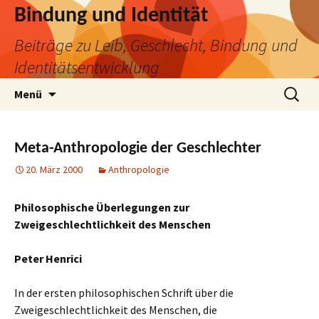
Bindung und Identität
Beiträge zu Leib, Geschlecht, Bindung und
Identitätsentwicklung
Zum
Suchen
Menü
Inhalt
nach:
springen
Meta-Anthropologie der Geschlechter
20. März 2000
Anthropologie
Philosophische Überlegungen zur
Zweigeschlechtlichkeit des Menschen
Peter Henrici
In der ersten philosophischen Schrift über die
Zweigeschlechtlichkeit des Menschen, die