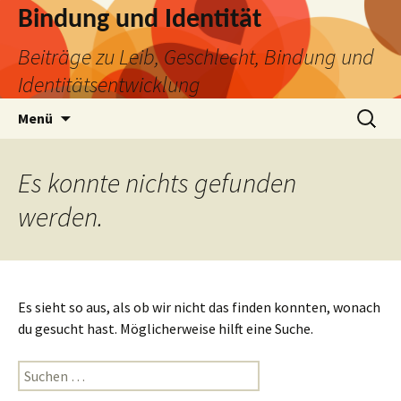
Bindung und Identität
Beiträge zu Leib, Geschlecht, Bindung und
Identitätsentwicklung
Zum
Suchen
Menü
Inhalt
nach:
springen
Es konnte nichts gefunden
werden.
Es sieht so aus, als ob wir nicht das finden konnten, wonach
du gesucht hast. Möglicherweise hilft eine Suche.
Suchen
nach: