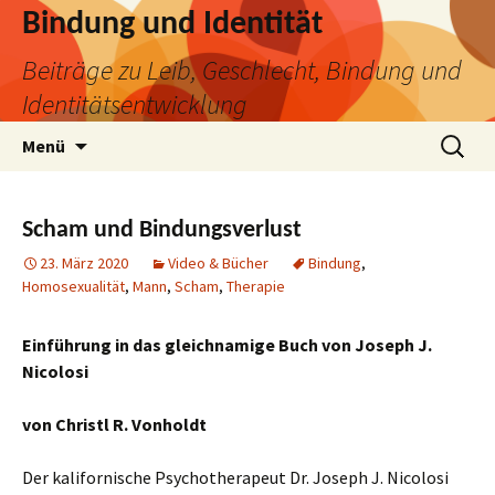
Bindung und Identität
Beiträge zu Leib, Geschlecht, Bindung und
Identitätsentwicklung
Zum
Suchen
Menü
Inhalt
nach:
springen
Scham und Bindungsverlust
23. März 2020
Video & Bücher
Bindung
,
Homosexualität
,
Mann
,
Scham
,
Therapie
Einführung in das gleichnamige Buch von Joseph J.
Nicolosi
von Christl R. Vonholdt
Der kalifornische Psychotherapeut Dr. Joseph J. Nicolosi